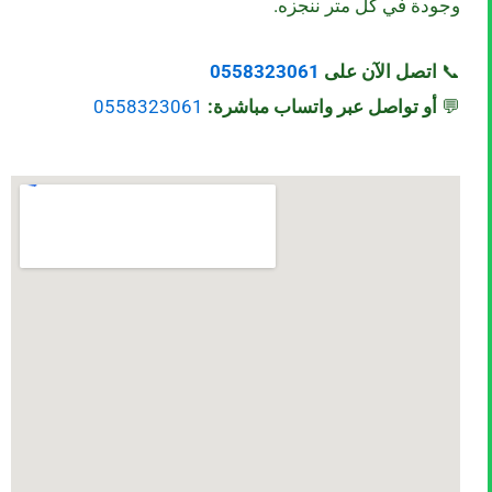
وجودة في كل متر ننجزه.
📞
اتصل الآن على
0558323061
💬
أو تواصل عبر واتساب مباشرة:
0558323061