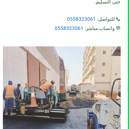
حتى التسليم.
📞 للتواصل:
0558323061
💬 واتساب مباشر:
0558323061