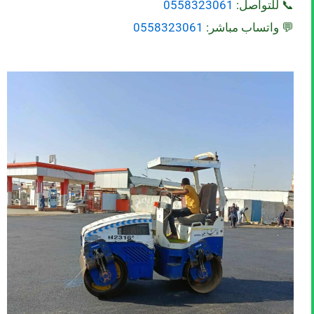
📞 للتواصل:
0558323061
💬 واتساب مباشر:
0558323061