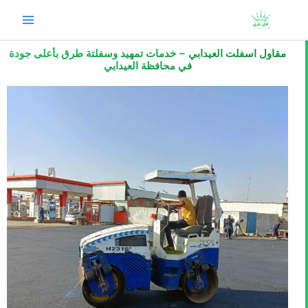
خطي
لى
لمحتوى
مقاول اسفلت العيدابي – خدمات تمهيد وسفلتة طرق بأعلى جودة
في محافظة العيدابي