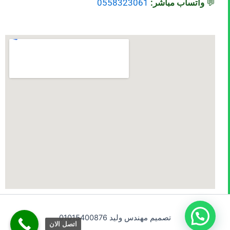
💬
واتساب مباشر:
0558323061
تصميم مهندس وليد 01015400876
اتصل الان