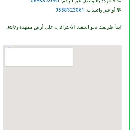
📞 لا تتردد بالتواصل عبر الرقم:
0558323061
💬 أو عبر واتساب:
0558323061
ابدأ طريقك نحو التنفيذ الاحترافي، على أرض ممهدة وثابتة.